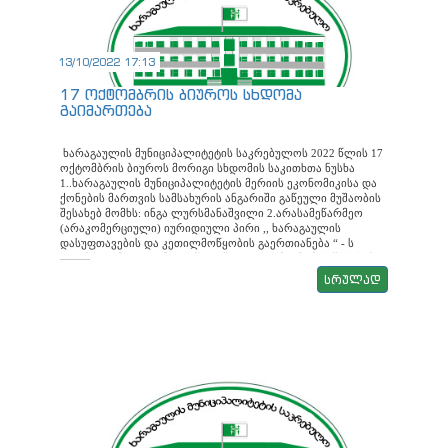
სახელდების შესახებ საკითხი, რომელიც
ინფრასტრუქტურისა და კეთილმოწყობის კომისიის
თავმჯდომარემ, ბესიკ კვირიკაშვილმა წარადგინა.
13/10/2022 17:13
17 ოქტომბრის ბიუროს სხდომა
გაიმართება
ხარაგაულის მუნიციპალიტეტის საკრებულოს 2022 წლის 17
ოქტომბრის ბიუროს მორიგი სხდომის საკითხთა ნუსხა
1..ხარაგაულის მუნიციპალიტეტის მერიის ეკონომიკისა და
ქონების მართვის სამსახურის ანგარიში გაწეული მუშაობის
შესახებ მომხს: ინგა ლურსმანაშვილი 2.არასამეწარმეო
(არაკომერციული) იურიდიული პირი ,, ხარაგაულის
დასუფთავების და კეთილმოწყობის გაერთიანება “ - ს
ხელმძღვანელის ანგარიში გაწეული საქმიანობის შესახებ
მომხს: ზაზა კაციტაძე 3. ხარაგაულის მუნიციპალიტეტის
სრულად
საკუთრებაში არსებული სოფელ ბაზალეთის და სოფელ
ვარძიის სასოფლო ამბულატორიების უფლებრივად
უნაკლო მდგომარეობაში სახელმწიფოსათვის საკუთრებაში
უსასყიდლოდ გადაცემის შესახებ მომხს: ინგა
ლურსმანაშვილი 4. ხარაგაულის მუნიციპალიტეტის
საკუთრებაში არსებული ძირითადი (განუსხვისებელი )
ქონების, გასხვისებაზე ხარაგაულის მუნიციპალიტეტის
მერისთვის თანხმობის მიცემის შესახებ მომხს: ინგა
ლურსმანაშვილი 5.ხარაგაულის მუნიციპალიტეტის
საკრებულოს 2021 წლის 16 დეკემბრის N24 დადგენილებაში
„ხარაგაულის მუნიციპალიტეტის თვითმმართველი