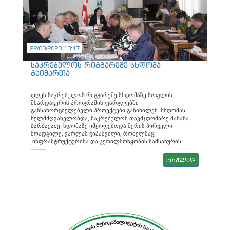
ვლადიმერ გელაშვილი ვარლამ ჭიპაშვილი 4 ,,
ხარაგაულის მუნიციპალიტეტის თვითმმართველი ერთეულის ბიუჯეტიდ
გაცემისა და დახმარების მიღების წესი ს დამტკიცების
შესახებ ’’ ხარაგაულის მუნიციპალიტეტის საკრებულოს
202 3 წლის 6 თებერვლის N 11 დადგენილებაში
ცვლილების შეტანის თაობაზე მომხს: ნანა კიკნაძე
22/03/2023 13:17
საკრებულოს რიგგარეშე სხდომა
გაიმართა
დღეს საკრებულოს რიგგარეშე სხდომაზე სოფლის
მხარდაჭერის პროგრამის ფარგლებში
განსახორციელებელი პროექტები განიხილეს. სხდომას
ხელმძღვანელობდა, საკრებულოს თავმჯდომარე მანანა
ბარბაქაძე. სდომაზე იმყოფებოდა მერის პირველი
მოადგილე, ვარლამ ჭიპაშვილი, რომელმაც,
ინფრასტრუქტურისა და კეთილმოწყობის სამსახურის
უფროსთან, პეტრე შარიქაძესთან ერთად,
ინფრასტრუქტურულ პროექტებთან დაკავშირებით დასმულ
სრულად
კითხვებს ამომწურავი პასუხები გასცა. როგორც სხდომაზე
აღინიშნა, სოფლის მხარდაჭერის პროგრამის ფარგლებში,
ხარაგაულში 178 პროექტი განხორციელდება, რომელზეც 1
124 000 ლარი დაიხარჯება. აღნიშნული თანხიდან,
ინფრასტრუქტურის სამინისტროს დაფინანსება 890 000
ლარს შეადგენს, რომელსაც შემდეგ მერიის ადგილობრივი
ბიუჯეტიდან, 234 000 ლარი დაემატა. სხდომაზე ასევე
განხილული იყო ხარაგაულის მუნიციპალიტეტის სოფლებში
მდებარე უსახელო ქუჩების არაბული ციფრებით