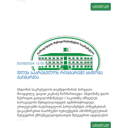
ეკონომიკური განვითარების მხარდაჭერას ისახავს მიზნად.
ანგარიშს შეგიძლიათ გაეცნოთ მოცემულ ბმულზე
სრულად
https://bit.ly/4hfgGj2 ახალგაზრდების განათლება და
კულტურა – „სამუსიკო სკოლის“ ხელმძღვანელმა, ლალი
ალექსიძემ, დეპუტატებს სკოლის მიღწევები და სამომავლო
გეგმები გააცნო. ანგარიშს შეგიძლიათ გაეცნოთ მოცემულ
ბმულზე https://bit.ly/4hbiyZY საფინანსო საკითხები –
სხდომაზე განიხილეს მერიის საფინანსო - საბიუჯეტო
სამსახურის ანგარიში. სამსახურის უფროსმა, ვლადიმერ
გელაშვილმა, დეპუტატებს მიმდინარე საბიუჯეტო მიღწევები
და სამომავლო გეგმები წარუდგინა. ანგარიშს შეგიძლიათ
გაეცნოთ მოცემულ ბმულზე https://bit.ly/3Nxjlqw
30/08/2024 12:52
დღეს საკრებულოს რიგგარეშე სხდომა
გაიმართა
სხდომას საკრებულოს თავმჯდომარის პირველი
მოადგილე, დავით კიკნაძე წარმართავდა. სხდომაზე დღის
წესრიგით გათვალისწინებულ 2 საკითხზე იმსჯელეს.
ხარაგაულის მუნიციპალიტეტის ადმინისტრაციულ
ერთეულებში საქართველოს პარლამენტის არჩევნებთან
დაკავშირებით საარჩევნო სუბიექტების ამომრჩევლებთან
შეხვედრის უზრუნველყოფისათვის შეხვედრის ადგილების
გამოყოფის შესახებ მომხს: დავით კიკნაძე ხარაგაულის
მუნიციპალიტეტის ტერიტორიაზე საქართველოს
სრულად