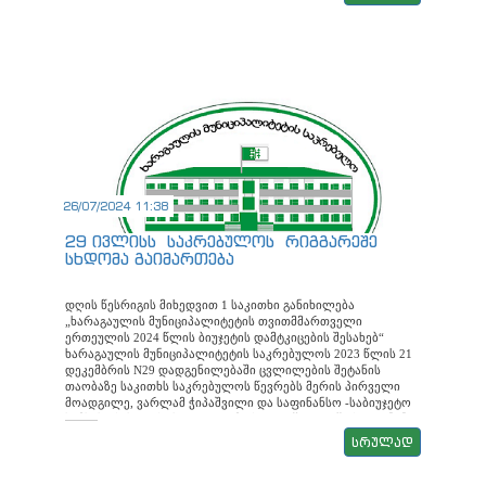
პარლამენტის საარჩევნო სააგიტაციო მასალების
განთავსების რეგულირების შესახებ მომხს: დავით კიკნაძე
საარჩევნო სუბიექტების ამომრჩევლებთან შეხვედრის
უზრუნველყოფისათვის შერჩეულ ადგილებს და
პარლამენტის საარჩევნო სააგიტაციო მასალების
განთავსების ლოკაციებს შეგიძლიათ გაეცნოთ ქვემოთ
მოცემულ ბმულებზე. საარჩევნო სუბიექტების
ამომრჩევლებთან შეხვედრის უზრუნველყოფისათვის
შეხვედრის ადგილების ჩამონათვალი ადმინისტრაციულ
ერთეულებში არჩევნებთან დაკავშირებით სააგიტაციო
მასალების გამოსაფენად ადგილების ჩამონათვალი
შეხვედრების განკარგულება სააგიტაციო მასალების
განკარგულება
26/07/2024 11:38
29 ივლისს საკრებულოს რიგგარეშე
სხდომა გაიმართება
დღის წესრიგის მიხედვით 1 საკითხი განიხილება
„ხარაგაულის მუნიციპალიტეტის თვითმმართველი
ერთეულის 2024 წლის ბიუჯეტის დამტკიცების შესახებ“
ხარაგაულის მუნიციპალიტეტის საკრებულოს 2023 წლის 21
დეკემბრის N29 დადგენილებაში ცვლილების შეტანის
თაობაზე საკითხს საკრებულოს წევრებს მერის პირველი
მოადგილე, ვარლამ ჭიპაშვილი და საფინანსო -საბიუჯეტო
სამსახურის უფროსი, ვლადიმერ გელაშვილი წარუდგენენ.
საკითხი იხილეთ აღნიშნულ ბმულზე მოხსენებითი ბარათი
სრულად