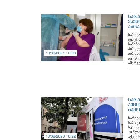
236 გა
დაკმა
საოპერ
ხარ
ქვეპრ
ვაქც
47 გან
აბრა
დაწესე
ლარი.
ხარაგ
შემოსუ
ცენტრშ
მრავა
საწინა
პროგრა
პირველ
ლარით
18/03/2021 13:28
აბრამი
მშობლი
ცენტრ
ლარი.
ამურვ
მიზნით
სპეცი
ლარი გ
სამედ
სოცია
დარეგ
დახმა
კოვიდ1
მოსარგ
პროცე
შორის,
დაავა
დახმარ
საზოგ
1950 
ხარა
ცენტრ
დახმა
აქცი
უფროს
პირმა 
გამო
მოსახ
მომვლე
მაქსი
1140 
ხარაგ
რადგა
დახმარ
ხარაგ
ვაქცი
ლარი 
სკრინი
პანდემ
ვეტერ
70 წლა
პროცე
ისარგე
13/08/2020 16:22
აქცია
ჯანდაც
სექტემ