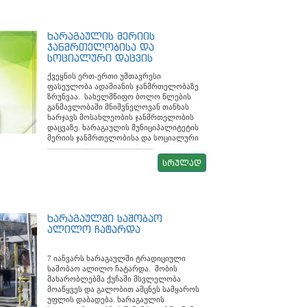
ოჯახის წევრებისგან პირადად ისმენს
განმავლობაში ისარგებლეს. მოქალაქეთა
სხვადახვა საჭიროებებს, რომელსაც
უკუკავშირის პლატფორმის ბმული
შემდეგ შესაბამის სამსახურებთან ერთად
სახელად - „მოქალაქეთა
ხარაგაულის მერიის
განიხილავს. „განსაკუთრებული
უკუკავშირი/Citizens feedback“ ხარაგაულის
ჯანმრთელობისა და
საჭიროების მქონე პირებისთვის, ალბათ,
ვებ გვერდზე kharagaulinews.gov.ge
სოციალური დაცვის
ყველაზე მნიშვნელოვანი ადამიანური
განთავსდა. როგორც ხარაგაულის მერი,
სამსახურის ანგარიში
ურთიერთობებია. მათი ადაპტაცია და
კობა ლურსმანაშვილი აღნიშნავს
ქვეყნის ერთ-ერთი უმთავრესი
გარემოსთან შეგუება კი, წლების
ხარაგაულის მერია კომუნიკაციის
ფასეულობა ადამიანის ჯანმრთელობაზე
მანძილზე ყველა ჩვენგანის საზრუნავი.
აღნიშნულ ფორმას, ეფექტურად
ზრუნვაა. სახელმწიფო ბოლო წლების
თითქოს ცხოვრება მათ უამრავ
გამოიყენებს მუნიციპალური სერვისების
განმავლობაში მნიშვნელოვან თანხას
შემზღუდველ ფაქტორს უწესებს, სწორედ
ეფექტიანობის გასაზომად. ,,საინტერესოა,
ხარჯავს მოსახლეობის ჯანმრთელობის
ამიტომ, ჩვენ, ხარაგაულში პერიოდულად
რომ ბმულის გახსნის შემდეგაც ნებისმიერ
დაცვაზე. ხარაგაულის მუნიციპალიტეტის
ვახორციელებთ სოციალურ აქციას,
მოქალაქეს შეეძლება იმ სოციალური
მერიის ჯანმრთელობისა და სოციალური
რომელიც მათთვის ინკლუზიური გარემოს
პროგრამების შეფასება, რომლითაც მან
დაცვის სამსახური არსებული რესურსის
შექმნას ემსახურება“- აღნიშნა კობა
ისარგებლა საბიუჯეტო წლის
ფარგლებში აქტიურ პოლიტიკას ატარებს
ლურსმანაშვილმა. მუნიციპალიტეტში
სრულად
განმავლობაში. დღეს ჩვენ ეს უკუკავშირი
მოსახლეობის ჯანმრთელობის დაცვისა
მცხოვრები შშმ პირებისთვის ეტლების
არ გვაქვს, შესაბამისად არ გვაქვს ზუსტი
და სოციალური უზრუნველყოფის კუთხით.
გამოყოფა ხარაგაულის მერიის ა(ა)იპ
ინფორმაცია, როგორია ჩვენი
მუნიციპალიტეტში ამ მიმართულებით
„მოქალაქეთა ჩართულობის ცენტრის“
მომსახურების ხარისხი, რა საჭიროებები
მიმდინარე წელს მოქმედებს 21
(დირექტორი ეკა შავიძე) ინიციატივით
დგას ჩვენი ბენეფიციარების წინაშე.
ქვეპროგრამა. მათ შორის ორი
2016 წლიდან ხორციელდება.
ახალი ელექტრონული პლატფორმა
ხარაგაულში საშობაო
ქვეპროგრამა მოიცავს ჯანმრთელობის
შეიძლება გახდეს ჩვენი საუკეთესო
ალილო ჩატარდა
დაცვას, ხოლო 19 - სოციალურ
პრაქტიკა, რომელსაც ხარაგაულის მერია
უზრუნველყოფას. მერიის მიერ
ვფიქრობ წარმატებით გაართმევს თავს.“
განხორციელებული პროგრამებია:
შეხვედრას ესწრებოდნენ: საკრებულოს
7 იანვარს ხარაგაულში ტრადიციული
სამკურნალო და საოპერაციო ხარჯებით
თავმჯდომარე, მანანა ბარბაქაძე,
საშობაო ალილო ჩატარდა. შობის
დახმარების პროგრამა, რომელიც
ჯანდაცვისა და სოციალური სამსახურის
მახარობლებმა ქუჩაში მსვლელობა
მოიცავს კვლევების, ოპერაციების,
უფროსი ნანა კიკნაძე, მერის თანაშემწე,
მოაწყვეს და გალობით ამცნეს სამყაროს
სამედიცინო მომსახურების და ზოგიერთი
ჟანა ნემსაძე, მერიის საზოგადოებასთან
უფლის დაბადება. ხარაგაულის
ქრონიკული დაავადების მედიკამენტების