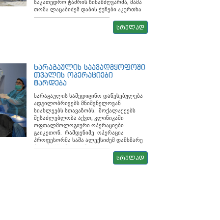
ურთიერთობის განყოფილების უფროსი,
საკათედრო ტაძრის წინამძღვარმა, მამა
დაფინანსებას. მიმდინარე წელს
ინგა ბერაძე და აიტი სპეციალისტი, ჯაბა
თომა ლაცაბიძემ დაბის ქუჩები აკურთხა
ქვეპროგრამა განისაზღვრა 307,0 ათასი
ფცქიალაძე. პლატფორმა „მოქალაქეთა
და მოსახლეობა დალოცა, რომლებიც გზა
ლარით. დაზუსტებული წლიური გეგმა
უკუკავშირი/Citizens feedback“,
და გზა შემოწირულობებით უერთებოდნენ
შეადგენს 348,2 ათასს. დღემდე
სრულად
თანხვედრაში იქნება მუნიციპალიტეტის
საშობაო მსვლელობას. საშობაო ალილო
ანგარიშსწორება მოხდა 297,2 ათ. ლარზე,
არსებული ვებ გვერდის დიზაინთან და
ხარაგაულში, მარგვეთისა და უბისის
ისარგებლა 610 ბენეფიციარმა.
ადაპტირებული სმარტფონებისა და
ეპისკოპოსის მელქისედეკ ხაჩიძის
კოხლეარული იმპლანტით მოსარგებლე
პლანშეტებისთვის. რეგიონალური
ლოცვა-კურთხევითა და ხარაგაულის
პირთა დახმარება, რომელიც მოიცავს 0-
კონფერენცია მიზნად ისახავდა
მუნიციპალიტეტის მერიის ორგანიზებით
დან 18 წლამდე ასაკის იმპლანტით
ხარაგაულის საავადმყოფოში
მოქალაქეთა ჩართულობის თემაზე
მოეწყო, რომლის ფარგლებშიც საშობაო
მოსარგებლეთა ელემენტით
თვალის ოპერაციები
იმერეთის მხარის მუნიციპალიტეტების
ნობათი დაურიგდა მუნიციპალიტეტში
უზრუნველყოფას. გეგმა დაზუსტების
ტარდება
წარმომადგენლებისთვის, საუკეთესო
მცხოვრებ 200-ზე მეტ უკიდურესად
შედეგად განისაზღვრა 5.0 ათ. ლარით.
პრაქტიკის და არსებული გამოწვევების
გაჭირვებულ ოჯახს. ხარაგაულის
დღეისთვის ქვეპროგრამით ისარგებლა 3
ხარაგაულის სამედიცინო დაწესებულება
გაზიარებას. ასევე კონფერენციის
მუნიციპალიტეტის მერია გილოცავთ
ბენეფიციარმა და დახარჯულია 3,6 ათ.
ადგილობრივებს მნიშვნელოვან
გარკვეული ნაწილი დაეთმო
ქრისტეშობის დღესასწაულს
ლარი. შშმ პირთა დახმარება, რომელიც
სიახლეებს სთავაზობს. მოქალაქეებს
,,ადგილობრივი დემოკრატიის სააგენტო
მოიცავს 0-18 წლამდე ასაკის შშმ პირთა
შესაძლებლობა აქვთ, კლინიკაში
საქართველოს (LDA Gerogia) მიერ
სამკურნალო-სარეაბილიტაციო კურსის
ოფთალმოლოგიური ოპერაციები
განხორციელებული გრანტის შედეგებისა
და მედიკამენტების დაფინანსებას, ასევე,
გაიკეთონ. რამდენიმე ოპერაცია
და მიღწევების წარდგენას.
შშმ პირის, რომელიც საჭიროებს
პროფესორმა საშა ალექსიძემ დამხმარე
მომვლელს, ყოველთვიურ დახმარებას.
მედ–პერსონალთან ერთად უკვე
ქვეპროგრამით 9 თვეში დახარჯულია 25.9
ჩაატარა, რომელმაც წარმატებით,
სრულად
ათასი ლარი და ისარგებლა 57
ყოველგვარი გართულებების გარეშე
ბენეფიციარმა. ერთჯერადი ფინანსური
ჩაიარა. მომსახურების ხარისხით კი
დახმარება, ქვეპროგრამის ბიუჯეტი
პაციენტები კმაყოფილი არიან. აქვე უნდა
განისაზღვრა 60.0 ათასი ლარით.
აღინიშნოს, რომ ბატონ საშას ამ სფეროში
დაზუსტებული წლიური გეგმაა 132.0 ათ.
მუშაობის საკმაოდ დიდი გამოცდილება
ლარი. 9 თვეში დახარჯულია 100.4 ათასი
აქვს და ამჟამად თბილისში სხვადასხვა
ლარი. როგორც მოგეხსენებათ,
წამყვან კლინიკებში საქმიანობს. მას
კარანტინის პერიოდში განუწყვეტლივ
დამთავრებული აქვს თბილისის
მიმდინარეობდა სხვადასხვა სახის