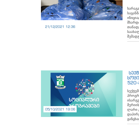
ხარაგ
საგან
ინიცია
მხარდა
21/12/2021 12:36
თანადგ
საახა
შემადგ
შოკოლა
ორცხობ
შესქელ
გრ. შე
-200 გ
ლიმონ
მსგავს
სექტ
მერია 
სოც
520-
ისა
სექტე
პროგრ
ისარგ
მერიის
05/10/2021 19:06
ლარი 
დაპირ
განცხა
ახალშ
ქვეპრ
რისთვი
ფინან